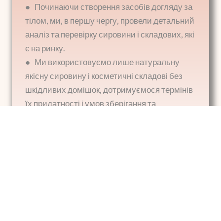
● Починаючи створення засобів догляду за
тілом, ми, в першу чергу, провели детальний
аналіз та перевірку сировини і складових, які
є на ринку.
● Ми використовуємо лише натуральну
якісну сировину і косметичні складові без
шкідливих домішок, дотримуємося термінів
їх придатності і умов зберігання та
санітарних норм при створенні виробів.
● Ми ретельно дотримуємося рецепту та
технології виготовлення і обов'язково
здійснюємо оцінку досягнутого результату.