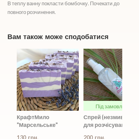
В теплу ванну покласти бомбочку. Почекати до
повного розчинення.
Вам також може сподобатися
Під замовлення
КрафтМило
Спрей (незмивний)
"Марсельське"
для розчісування
130  грн.
200  грн.