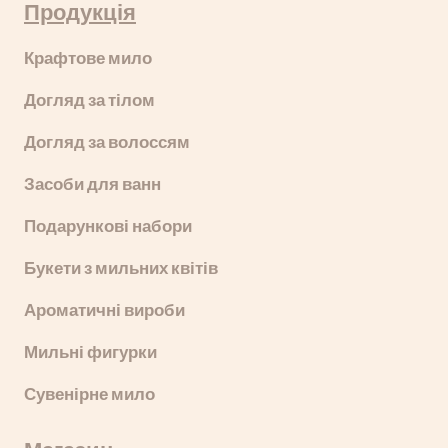
Продукція
Крафтове мило
Догляд за тілом
Догляд за волоссям
Засоби для ванн
Подарункові набори
Букети з мильних квітів
Ароматичні вироби
Мильні фигурки
Сувенірне мило