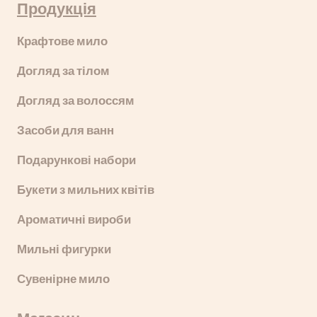
Продукція
Крафтове мило
Догляд за тілом
Догляд за волоссям
Засоби для ванн
Подарункові набори
Букети з мильних квітів
Ароматичні вироби
Мильні фигурки
Сувенірне мило