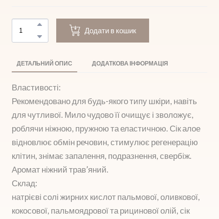
Додати в кошик
ДЕТАЛЬНИЙ ОПИС
ДОДАТКОВА ІНФОРМАЦІЯ
Властивості:
Рекомендовано для будь-якого типу шкіри, навіть
для чутливої. Мило чудово її очищує і зволожує,
роблячи ніжною, пружною та еластичною. Сік алое
відновлює обмін речовин, стимулює регенерацію
клітин, знімає запалення, подразнення, свербіж.
Аромат ніжний трав’яний.
Склад:
натрієві солі жирних кислот пальмової, оливкової,
кокосової, пальмоядрової та рицинової олій, сік