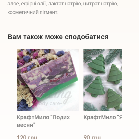
алое, ефірні олії, лактат натрію, цитрат натрію,
косметичний пігмент.
Вам також може сподобатися
КрафтМило "Подих
КрафтМило "Ялинка
весни"
120  грн.
90  грн.