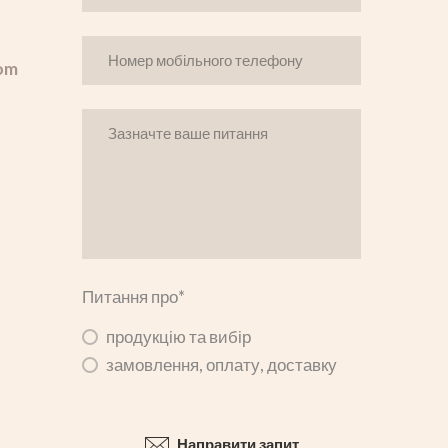
om
Питання про
*
продукцію та вибір
замовлення, оплату, доставку
Направити запит