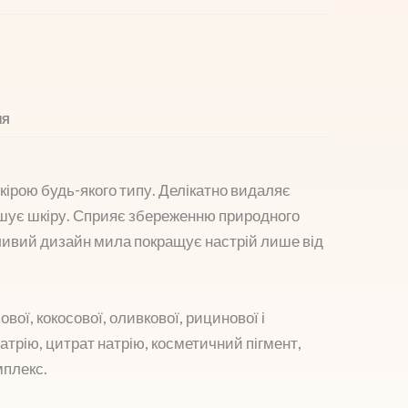
ІЯ
кірою будь-якого типу. Делікатно видаляє
кшує шкіру. Сприяє збереженню природного
бливий дизайн мила покращує настрій лише від
ової, кокосової, оливкової, рицинової і
натрію, цитрат натрію, косметичний пігмент,
мплекс.