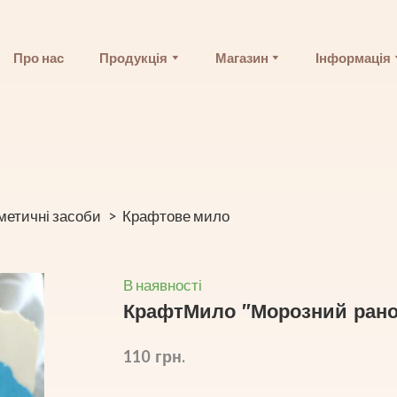
Про нас
Продукція
Магазин
Інформація
метичні засоби
Крафтове мило
В наявності
КрафтМило "Морозний рано
110  грн.