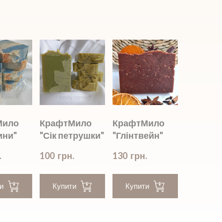
Мило
КрафтМило
КрафтМило
ини"
"Сік петрушки"
"Глінтвейн"
.
100  грн.
130  грн.
и
Купити
Купити