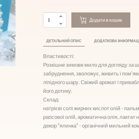
Додати в кошик
ДЕТАЛЬНИЙ ОПИС
ДОДАТКОВА ІНФОРМАЦ
Властивості:
Розкішне зимове мило для догляду за ш
забруднення, зволожує, живить і пом'я
ліпідного шару. Свіжий аромат і прива
його дотику.
Склад:
натрієві солі жирних кислот олій - пальм
рапсової олій, ароматична олія, лактат 
декор "ялинка" - органічний мильний ко