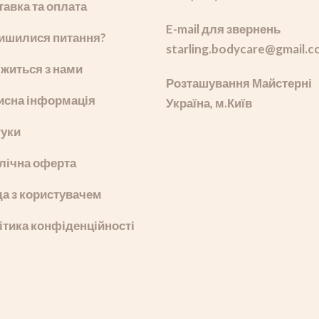
тавка та оплата
E-mail для звернень
ишилися питання?
starling.bodycare
@gmail.c
яжиться з нами
Розташування Майстерні
исна інформація
Україна, м.Київ
гуки
лічна оферта
да з користувачем
ітика конфіденційності