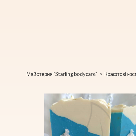
Майстерня "Starling bodycare"
Крафтові кос