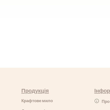
Продукція
Інфор
Крафтове мило
Про