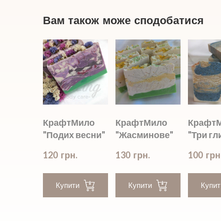
Вам також може сподобатися
КрафтМило
КрафтМило
Крафт
"Подих весни"
"Жасминове"
"Три гл
120  грн.
130  грн.
100  грн
Купити
Купити
Купит