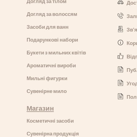
Догляд за тілом
Дос
Догляд за волоссям
Зал
Засоби для ванн
Зв'
Подарункові набори
Кор
Букети з мильних квітів
Від
Ароматичні вироби
Пуб
Мильні фигурки
Уго
Сувенірне мило
Пол
Магазин
Косметичні засоби
Сувенірна продукція