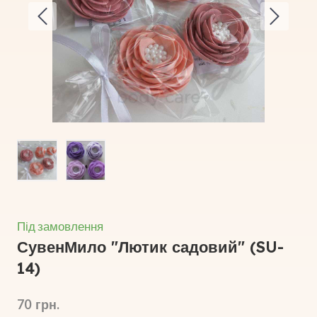
Під замовлення
СувенМило "Лютик садовий"
(SU-
14)
70  грн.