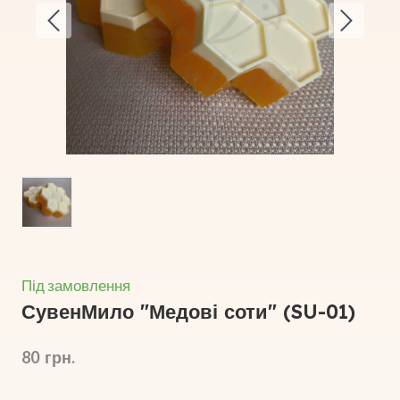
Під замовлення
СувенМило "Медові соти"
(SU-01)
80  грн.