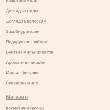
Крафтове мило
Догляд за тілом
Догляд за волоссям
Засоби для ванн
Подарункові набори
Букети з мильних квітів
Ароматичні вироби
Мильні фигурки
Сувенірне мило
Магазин
Косметичні засоби