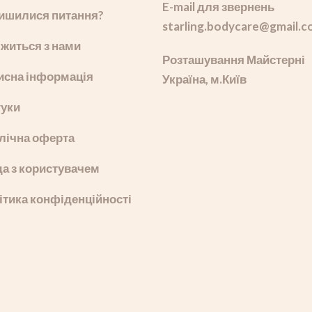
E-mail для звернень
ишилися питання?
starling.bodycare
@gmail.c
яжиться з нами
Розташування Майстерні
исна інформація
Україна, м.Київ
гуки
лічна оферта
да з користувачем
ітика конфіденційності