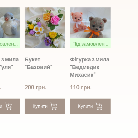
Під замовлення
Під замовлення
 з мила
Букет
Фігурка з мила
Гуля"
"Базовий"
"Ведмедик
Михасик"
.
200  грн.
110  грн.
и
Купити
Купити