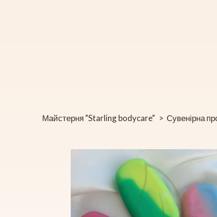
Майстерня "Starling bodycare"
Сувенірна пр