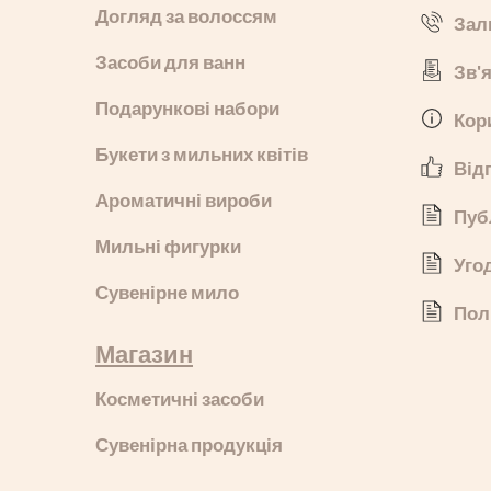
Догляд за волоссям
Зал
Засоби для ванн
Зв'
Подарункові набори
Кор
Букети з мильних квітів
Від
Ароматичні вироби
Пуб
Мильні фигурки
Уго
Сувенірне мило
Пол
Магазин
Косметичні засоби
Сувенірна продукція