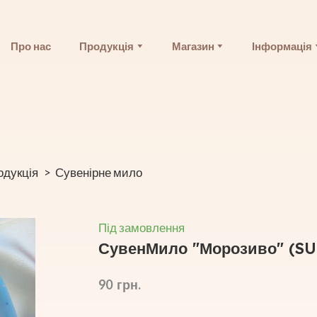
Про нас
Продукція
Магазин
Інформація
одукція
Сувенірне мило
Під замовлення
СувенМило "Морозиво"
(SU
90  грн.