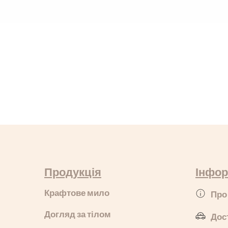
Продукція
Інфор
Крафтове мило
Про
Догляд за тілом
Дос