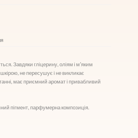
ІЯ
ься. Завдяки гліцерину, оліям і м’яким
шкірою, не пересушує і не викликає
танні, має приємний аромат і привабливий
ний пігмент, парфумерна композиція.