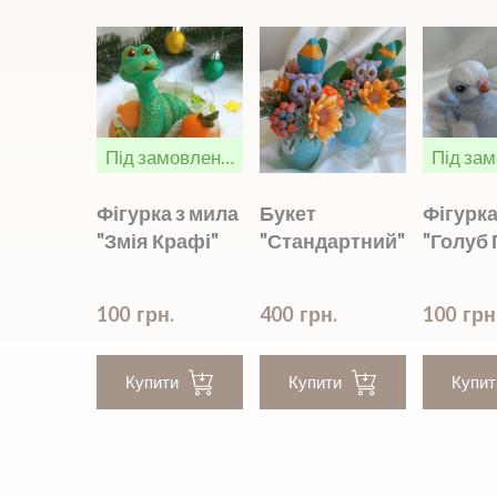
Під замовлення
Фігурка з мила
Букет
Фігурка
"Змія Крафі"
"Стандартний"
"Голуб 
100  грн.
400  грн.
100  грн
Купити
Купити
Купит