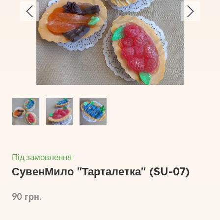
Під замовлення
СувенМило "Тарталетка"
(SU-07)
90  грн.