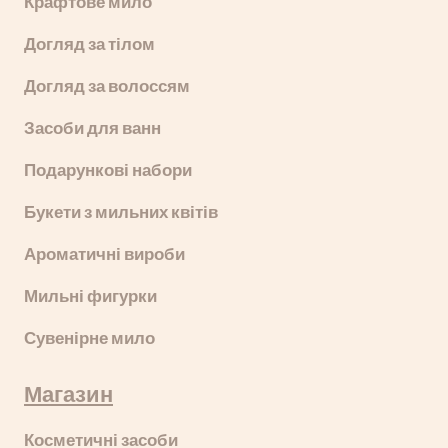
Крафтове мило
Догляд за тілом
Догляд за волоссям
Засоби для ванн
Подарункові набори
Букети з мильних квітів
Ароматичні вироби
Мильні фигурки
Сувенірне мило
Магазин
Косметичні засоби